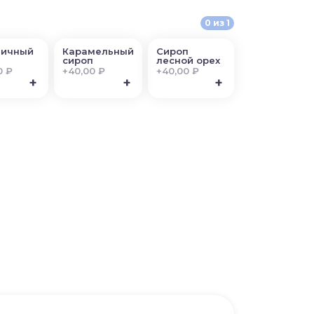
0
из
1
ничный
Карамельный
Сироп
п
сироп
лесной орех
0 ₽
+
40,00 ₽
+
40,00 ₽
+
+
+