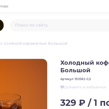
мощь
 с солёной карамелью Большой
Холодный коф
Большой
Артикул:
150582-0,5
Добавить в избранное
329 ₽ / 1 