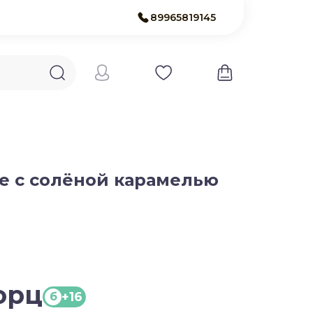
89965819145
е с солёной карамелью
порц
+16
б