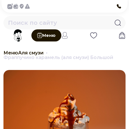
Меню
Меню
Аля смузи
Фраппучино карамель (аля смузи) Большой