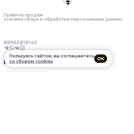
Правила продаж
Условия сбора и обработки персональных данных
89965819145
Пользуясь сайтом, вы соглашаетесь
OK
со сбором cookies
В приложении удобнее!
© 2026, УДАЛЕНИЕ the boba. Все права защищены
Разработка сайта и мобильных приложений облачный
SAAS сервис
SalesKit