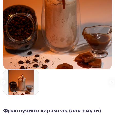
Фраппучино карамель (аля смузи)