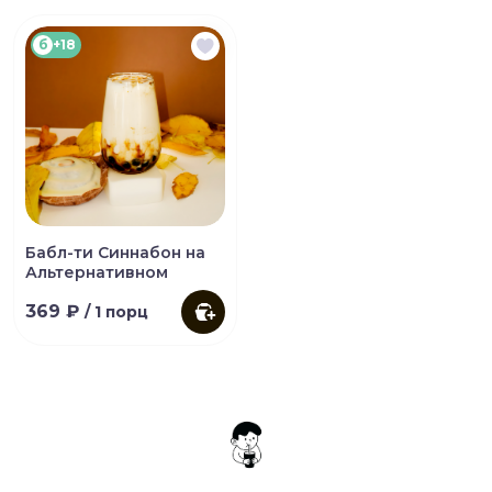
б
+18
Бабл-ти Синнабон на
Альтернативном
369 ₽
/ 1 порц