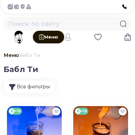
Меню
Меню
Бабл Ти
Бабл Ти
Все фильтры
б
+16
б
+16