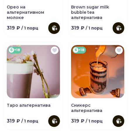
Орео на
Brown sugar milk
альтернативном
bubble tea
молоке
альтернатива
319 ₽
319 ₽
/ 1 порц
/ 1 порц
б
+18
б
+18
Таро альтернатива
Сникерс
альтернатива
319 ₽
319 ₽
/ 1 порц
/ 1 порц