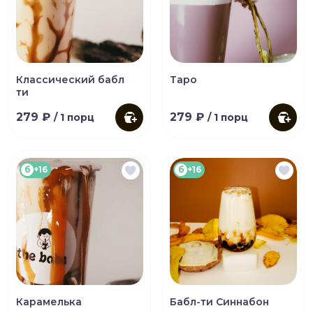
Классический бабл
Таро
ти
279 ₽
279 ₽
/ 1 порц
/ 1 порц
б
+16
б
+16
Карамелька
Бабл-ти Синнабон