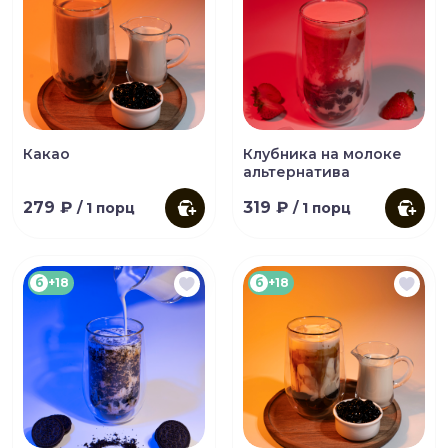
Какао
Клубника на молоке
альтернатива
279 ₽
319 ₽
/ 1 порц
/ 1 порц
б
+18
б
+18