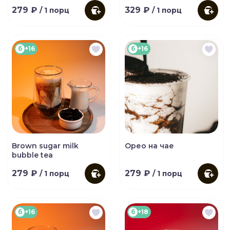
279 ₽
329 ₽
/ 1 порц
/ 1 порц
б
+16
б
+16
Brown sugar milk
Орео на чае
bubble tea
279 ₽
279 ₽
/ 1 порц
/ 1 порц
б
+16
б
+18