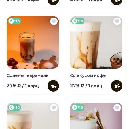
б
+16
б
+16
Соленая карамель
Со вкусом кофе
279 ₽
279 ₽
/ 1 порц
/ 1 порц
б
+16
б
+16