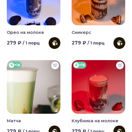
Орео на молоке
Сникерс
279 ₽
279 ₽
/ 1 порц
/ 1 порц
б
+16
б
+16
Матча
Клубника на молоке
279 ₽
279 ₽
/ 1 порц
/ 1 порц